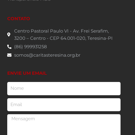
CONTATO
Centro Pastoral Paulo VI - Av. Frei Serafim,
3200 – Centro - CEP 64.001-020, Teresina-PI
(86) 999931258
somos@caritasteresina.org.br
ENVIE UM EMAIL
Nome
Email
Mensagem