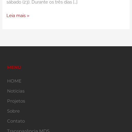
sábado (23). Durante os três dias […]
Leia mais »
MENU
HOME
Notícias
Projetos
Sobre
Contato
Transparência MDS