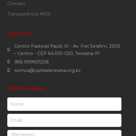
Contato
Transparência MDS
CONTATO
Centro Pastoral Paulo VI - Av. Frei Serafim, 3200
– Centro - CEP 64.001-020, Teresina-PI
(86) 999931258
somos@caritasteresina.org.br
ENVIE UM EMAIL
Nome
Email
Mensagem