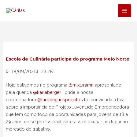
Ir
para
o
conteúdo
Escola de Culinária participa do programa Meio Norte
18/09/2021
23:28
Hoje estivemos no programa
@mixturamn
apresentado
pela querida
@karlaberger
, onde a nossa
coordenadora
@lurodriguesprojetos
foi convidada a falar
sobre a importância do Projeto Juventude Empreendedora
que tem como foco da oportunidades para jovens de 18 a
29 anos de se profissionalizar e assim ocupar um lugar no
mercado de trabalho.