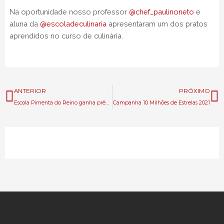
Na oportunidade nosso professor
@chef_paulinoneto
e
aluna da
@escoladeculinaria
apresentaram um dos pratos
aprendidos no curso de culinária.
Anterior
P
ANTERIOR
PRÓXIMO
Escola Pimenta do Reino ganha prêmio de Inclusão Social na categoria Associação
Campanha 10 Milhões de Estrelas 2021