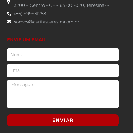
3200 – Centro - CEP 64.001-020, Teresina-PI
(86) 999931258
somos@caritasteresina.org.br
ENVIE UM EMAIL
Nome
Email
Mensagem
ENVIAR